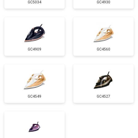
GC5034
GC4930
GC4909
GC4560
GC4549
GC4527