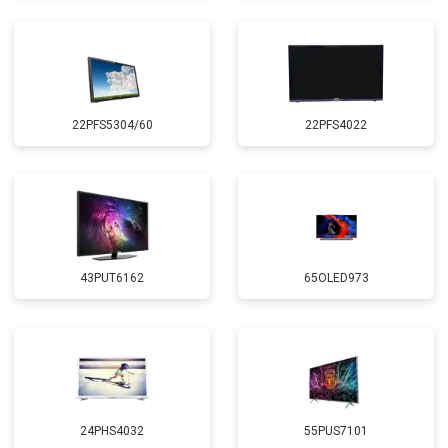
22PFS5304/60
22PFS4022
43PUT6162
65OLED973
24PHS4032
55PUS7101