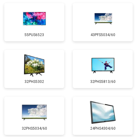
55PUS6523
43PFS5034/60
32PHS5302
32PHS5813/60
32PHS5034/60
24PHS4304/60