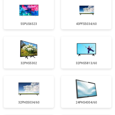
55PUS6523
43PFS5034/60
32PHS5302
32PHS5813/60
32PHS5034/60
24PHS4304/60