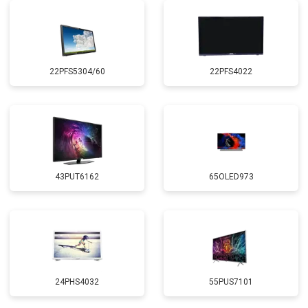
22PFS5304/60
22PFS4022
43PUT6162
65OLED973
24PHS4032
55PUS7101