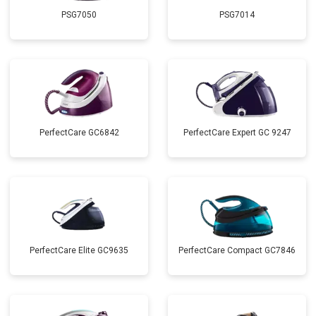
PSG7050
PSG7014
PerfectCare GC6842
PerfectCare Expert GC 9247
PerfectCare Elite GC9635
PerfectCare Compact GC7846