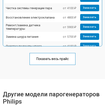
Чистка системы генерации пара
от 4100 ₽
Заказать
Восстановление электроклапана
от 4800 ₽
Заказать
Ремонт/замена датчика
от 5900 ₽
Заказать
температуры
Замена шнура питания
от 5700 ₽
Заказать
Очистка подошвы утюга
от 4150 ₽
Заказать
Корпусный ремонт (замена резинок,
от 4100 ₽
Заказать
креплений, кнопок)
Показать весь прайс
Профилактическая чистка
от 4700 ₽
Заказать
Замена клапана давления
от 5850 ₽
Заказать
Другие модели парогенераторов
Philips