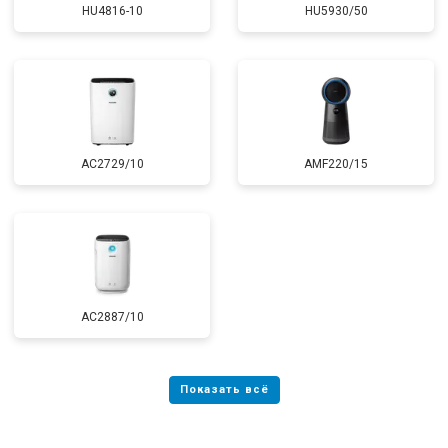
HU4816-10
HU5930/50
AC2729/10
AMF220/15
AC2887/10