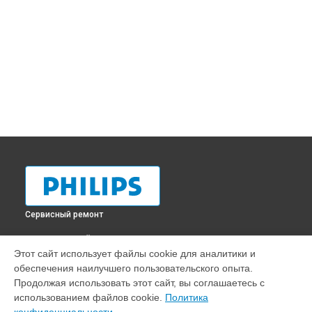
Сервисный ремонт
ВЫБЕРИ СВОЙ ГОРОД
Этот сайт использует файлы cookie для аналитики и
Ремонт очистителя воздуха AC0830/10 Philips в
обеспечения наилучшего пользовательского опыта.
Краснодаре
Продолжая использовать этот сайт, вы соглашаетесь с
Ремонт очистителя воздуха AC0830/10 Philips в
Ростове-
использованием файлов cookie.
Политика
на-Дону