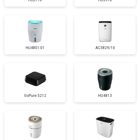
HU2716
HU3918
HU4801-01
AC3829/10
GoPure 5212
HU4813