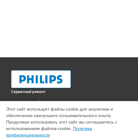
Сервисный ремонт
ВЫБЕРИ СВОЙ ГОРОД
Этот сайт использует файлы cookie для аналитики и
Ремонт монитора 223V7QHAB/00 Philips в
Краснодаре
обеспечения наилучшего пользовательского опыта.
Ремонт монитора 223V7QHAB/00 Philips в
Ростове-на-Дону
Продолжая использовать этот сайт, вы соглашаетесь с
Ремонт монитора 223V7QHAB/00 Philips в
Нижнем
использованием файлов cookie.
Политика
Новгороде
конфиденциальности