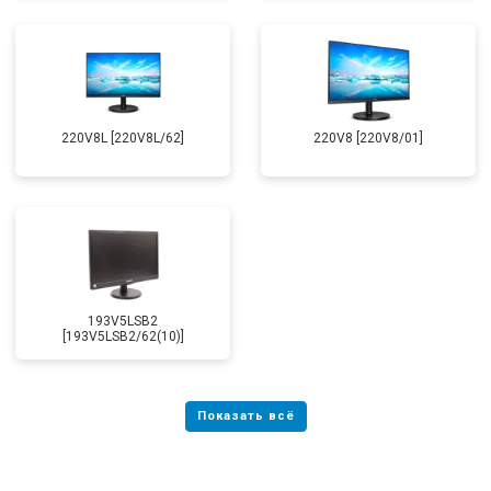
220V8L [220V8L/62]
220V8 [220V8/01]
193V5LSB2
[193V5LSB2/62(10)]